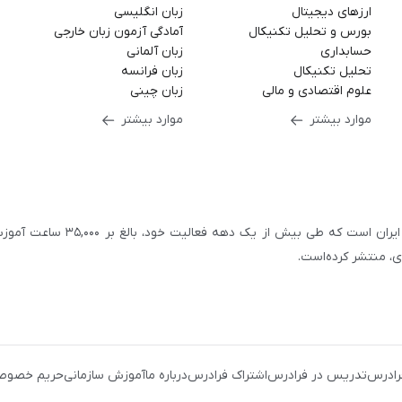
ارزهای دیجیتال
زبان انگلیسی
بورس و تحلیل تکنیکال
آمادگی آزمون زبان خارجی
حسابداری
زبان آلمانی
تحلیل تکنیکال
زبان فرانسه
علوم اقتصادی و مالی
زبان چینی
موارد بیشتر
موارد بیشتر
سازمان علمی و آموزشی فرادرس، بزرگ‌ترین پلتفرم آموزش آنلاین ایران است که طی بیش از یک دهه فعالیت خود، بالغ 
با بیش از ۳,۲۰۰ مدرس برجسته در
زمینه‌های علمی گوناگون
یک کامپیوتری
،
آموزش‌های دانشگاهی و تخصصی
،
آموزش نرم‌افزارهای گوناگو
رادرس
تدریس در فرادرس
اشتراک فرادرس
درباره ما
آموزش سازمانی
حریم خصوص
زی و نوجوانان
،
آموزش زبان‌های خارجی
،
مهندسی برق، الکترونیک
و
رباتی
،
مهندسی معماری
و
مهندسی عمران
، بستری را فراهم کرده‌است تا افراد با شرا