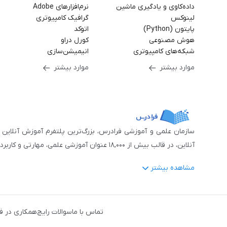
داده‌کاوی و یادگیری ماشین
نرم‌افزارهای Adobe
لینوکس
گرافیک کامپیوتری
پایتون (Python)
اتوکد
هوش مصنوعی
کورل دراو
شبکه‌های کامپیوتری
انیمیشن‌سازی
موارد بیشتر
موارد بیشتر
آنلاین، در قالب بیش از ۱۸,۰۰۰ عنوان آموزشی علمی، مهارتی و کاربردی، منتشر کرده‌است.
مشاهده بیشتر
فرادرس با پایبندی به شعار «دانش در دسترس همه، همیشه و همه جا» و همکاری 
جمله:
آمار و داده‌کاوی
،
هوش مصنوعی
،
برنامه‌نویسی
،
طراحی و گراف
تماس با ما
سوالات رایج
همکاری در ف
دروس رسمی دبیرستان و پیش دانشگاهی
،
آموزش‌های دانش‌آمو
مهندسی کنترل
،
مهندسی مکانیک
،
مهندسی شیمی
،
مهندسی صنایع