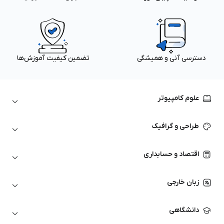
دسترسی آنی و همیشگی
تضمین کیفیت آموزش‌ها
علوم کامپیوتر
داده‌کاوی و یادگیری ماشین
طراحی و گرافیک
لینوکس
پایتون (Python)
نرم‌افزارهای Adobe
اقتصاد و حسابداری
هوش مصنوعی
گرافیک کامپیوتری
اتوکد
ارزهای دیجیتال
شبکه‌های کامپیوتری
زبان خارجی
کورل دراو
بورس و تحلیل تکنیکال
حسابداری
زبان انگلیسی
انیمیشن‌سازی
دانشگاهی
تحلیل تکنیکال
آمادگی آزمون زبان خارجی