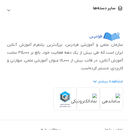
زبان آلمانی
مهندسی معماری
علوم اقتصادی و مالی
سایر دسته‌ها
زبان فرانسه
مهندسی عمران
زبان چینی
مهندسی مکانیک
آموزش‌های عمومی
ICDL
مهندسی و علوم کامپیوتر
اکسل
مهندسی برق
مهارت‌های مطالعه
سازمان علمی و آموزشی فرادرس، بزرگ‌ترین پلتفرم آموزش آنلاین
نوجوانان
ایران است که طی بیش از یک دهه فعالیت خود، بالغ بر ۳۵,۰۰۰ ساعت
آموزش آنلاین، در قالب بیش از ۱۸,۰۰۰ عنوان آموزشی علمی، مهارتی و
کاربردی، منتشر کرده‌است.
مشاهده بیشتر
فرادرس با پایبندی به شعار «دانش در دسترس همه، همیشه و همه
جا» و همکاری با بیش از ۳,۲۰۰ مدرس برجسته در
زمینه‌های علمی
گوناگون
از جمله:
آمار و داده‌کاوی
،
هوش مصنوعی
،
برنامه‌نویسی
،
طراحی و گرافیک کامپیوتری
،
آموزش‌های دانشگاهی و تخصصی
،
آموزش نرم‌افزارهای گوناگون
،
دروس رسمی دبیرستان و پیش
تماس با ما
سوالات رایج