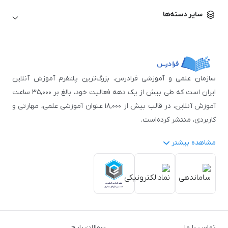
زبان آلمانی
مهندسی معماری
علوم اقتصادی و مالی
سایر دسته‌ها
زبان فرانسه
مهندسی عمران
زبان چینی
مهندسی مکانیک
آموزش‌های عمومی
ICDL
مهندسی و علوم کامپیوتر
اکسل
مهندسی برق
مهارت‌های مطالعه
سازمان علمی و آموزشی فرادرس، بزرگ‌ترین پلتفرم آموزش آنلاین
نوجوانان
ایران است که طی بیش از یک دهه فعالیت خود، بالغ بر ۳۵,۰۰۰ ساعت
آموزش آنلاین، در قالب بیش از ۱۸,۰۰۰ عنوان آموزشی علمی، مهارتی و
کاربردی، منتشر کرده‌است.
مشاهده بیشتر
فرادرس با پایبندی به شعار «دانش در دسترس همه، همیشه و همه
جا» و همکاری با بیش از ۳,۲۰۰ مدرس برجسته در
زمینه‌های علمی
گوناگون
از جمله:
آمار و داده‌کاوی
،
هوش مصنوعی
،
برنامه‌نویسی
،
طراحی و گرافیک کامپیوتری
،
آموزش‌های دانشگاهی و تخصصی
،
آموزش نرم‌افزارهای گوناگون
،
دروس رسمی دبیرستان و پیش
تماس با ما
سوالات رایج