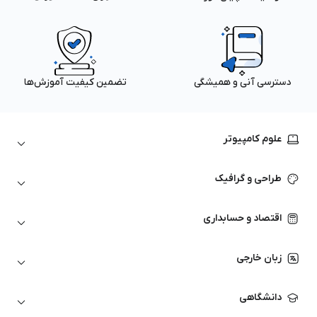
دسترسی آنی و همیشگی
تضمین کیفیت آموزش‌ها
علوم کامپیوتر
داده‌کاوی و یادگیری ماشین
طراحی و گرافیک
لینوکس
پایتون (Python)
نرم‌افزارهای Adobe
اقتصاد و حسابداری
هوش مصنوعی
گرافیک کامپیوتری
اتوکد
ارزهای دیجیتال
شبکه‌های کامپیوتری
زبان خارجی
کورل دراو
بورس و تحلیل تکنیکال
حسابداری
زبان انگلیسی
انیمیشن‌سازی
دانشگاهی
تحلیل تکنیکال
آمادگی آزمون زبان خارجی