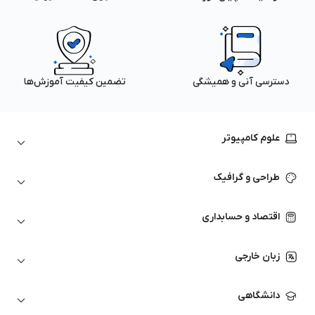
دسترسی آنی و همیشگی
تضمین کیفیت آموزش‌ها
علوم کامپیوتر
داده‌کاوی و یادگیری ماشین
طراحی و گرافیک
لینوکس
پایتون (Python)
نرم‌افزارهای Adobe
اقتصاد و حسابداری
هوش مصنوعی
گرافیک کامپیوتری
اتوکد
ارزهای دیجیتال
شبکه‌های کامپیوتری
زبان خارجی
کورل دراو
بورس و تحلیل تکنیکال
حسابداری
زبان انگلیسی
انیمیشن‌سازی
دانشگاهی
تحلیل تکنیکال
آمادگی آزمون زبان خارجی