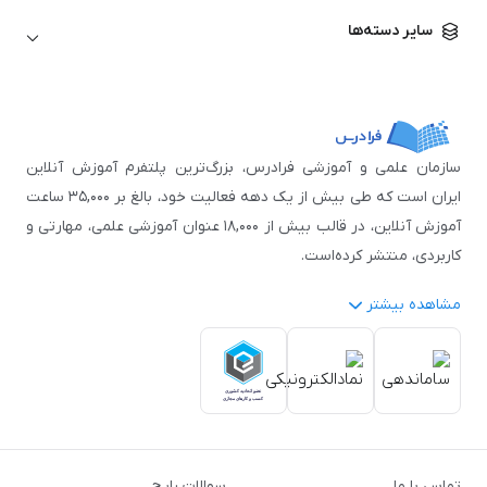
زبان آلمانی
مهندسی معماری
علوم اقتصادی و مالی
سایر دسته‌ها
زبان فرانسه
مهندسی عمران
زبان چینی
مهندسی مکانیک
آموزش‌های عمومی
ICDL
مهندسی و علوم کامپیوتر
اکسل
مهندسی برق
مهارت‌های مطالعه
سازمان علمی و آموزشی فرادرس، بزرگ‌ترین پلتفرم آموزش آنلاین
نوجوانان
ایران است که طی بیش از یک دهه فعالیت خود، بالغ بر ۳۵,۰۰۰ ساعت
آموزش آنلاین، در قالب بیش از ۱۸,۰۰۰ عنوان آموزشی علمی، مهارتی و
کاربردی، منتشر کرده‌است.
مشاهده بیشتر
فرادرس با پایبندی به شعار «دانش در دسترس همه، همیشه و همه
جا» و همکاری با بیش از ۳,۲۰۰ مدرس برجسته در
زمینه‌های علمی
گوناگون
از جمله:
آمار و داده‌کاوی
،
هوش مصنوعی
،
برنامه‌نویسی
،
طراحی و گرافیک کامپیوتری
،
آموزش‌های دانشگاهی و تخصصی
،
آموزش نرم‌افزارهای گوناگون
،
دروس رسمی دبیرستان و پیش
تماس با ما
سوالات رایج