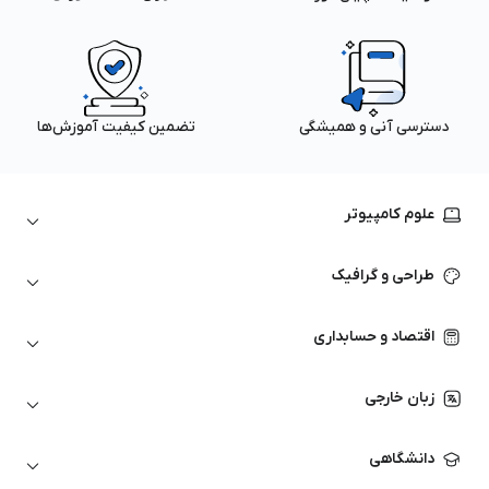
دسترسی آنی و همیشگی
تضمین کیفیت آموزش‌ها
علوم کامپیوتر
داده‌کاوی و یادگیری ماشین
طراحی و گرافیک
لینوکس
پایتون (Python)
نرم‌افزارهای Adobe
اقتصاد و حسابداری
هوش مصنوعی
گرافیک کامپیوتری
اتوکد
ارزهای دیجیتال
شبکه‌های کامپیوتری
زبان خارجی
کورل دراو
بورس و تحلیل تکنیکال
حسابداری
زبان انگلیسی
انیمیشن‌سازی
دانشگاهی
تحلیل تکنیکال
آمادگی آزمون زبان خارجی