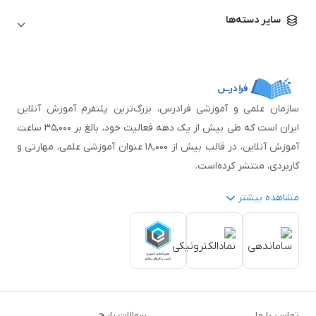
زبان آلمانی
مهندسی معماری
علوم اقتصادی و مالی
سایر دسته‌ها
زبان فرانسه
مهندسی عمران
زبان چینی
مهندسی مکانیک
آموزش‌های عمومی
ICDL
مهندسی و علوم کامپیوتر
اکسل
مهندسی برق
مهارت‌های مطالعه
سازمان علمی و آموزشی فرادرس، بزرگ‌ترین پلتفرم آموزش آنلاین
نوجوانان
ایران است که طی بیش از یک دهه فعالیت خود، بالغ بر ۳۵,۰۰۰ ساعت
آموزش آنلاین، در قالب بیش از ۱۸,۰۰۰ عنوان آموزشی علمی، مهارتی و
کاربردی، منتشر کرده‌است.
مشاهده بیشتر
فرادرس با پایبندی به شعار «دانش در دسترس همه، همیشه و همه
جا» و همکاری با بیش از ۳,۲۰۰ مدرس برجسته در
زمینه‌های علمی
گوناگون
از جمله:
آمار و داده‌کاوی
،
هوش مصنوعی
،
برنامه‌نویسی
،
طراحی و گرافیک کامپیوتری
،
آموزش‌های دانشگاهی و تخصصی
،
آموزش نرم‌افزارهای گوناگون
،
دروس رسمی دبیرستان و پیش
تماس با ما
سوالات رایج