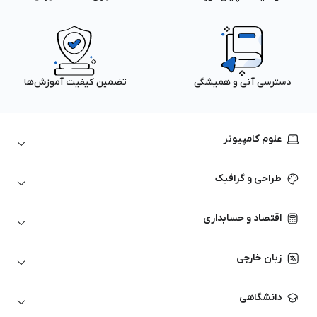
دسترسی آنی و همیشگی
تضمین کیفیت آموزش‌ها
علوم کامپیوتر
داده‌کاوی و یادگیری ماشین
طراحی و گرافیک
لینوکس
پایتون (Python)
نرم‌افزارهای Adobe
اقتصاد و حسابداری
هوش مصنوعی
گرافیک کامپیوتری
اتوکد
ارزهای دیجیتال
شبکه‌های کامپیوتری
زبان خارجی
کورل دراو
بورس و تحلیل تکنیکال
حسابداری
زبان انگلیسی
انیمیشن‌سازی
دانشگاهی
تحلیل تکنیکال
آمادگی آزمون زبان خارجی