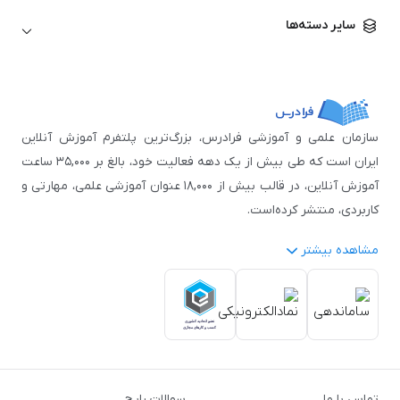
زبان آلمانی
مهندسی معماری
علوم اقتصادی و مالی
سایر دسته‌ها
زبان فرانسه
مهندسی عمران
زبان چینی
مهندسی مکانیک
آموزش‌های عمومی
ICDL
مهندسی و علوم کامپیوتر
اکسل
مهندسی برق
مهارت‌های مطالعه
سازمان علمی و آموزشی فرادرس، بزرگ‌ترین پلتفرم آموزش آنلاین
نوجوانان
ایران است که طی بیش از یک دهه فعالیت خود، بالغ بر ۳۵,۰۰۰ ساعت
آموزش آنلاین، در قالب بیش از ۱۸,۰۰۰ عنوان آموزشی علمی، مهارتی و
کاربردی، منتشر کرده‌است.
مشاهده بیشتر
فرادرس با پایبندی به شعار «دانش در دسترس همه، همیشه و همه
جا» و همکاری با بیش از ۳,۲۰۰ مدرس برجسته در
زمینه‌های علمی
گوناگون
از جمله:
آمار و داده‌کاوی
،
هوش مصنوعی
،
برنامه‌نویسی
،
طراحی و گرافیک کامپیوتری
،
آموزش‌های دانشگاهی و تخصصی
،
آموزش نرم‌افزارهای گوناگون
،
دروس رسمی دبیرستان و پیش
تماس با ما
سوالات رایج