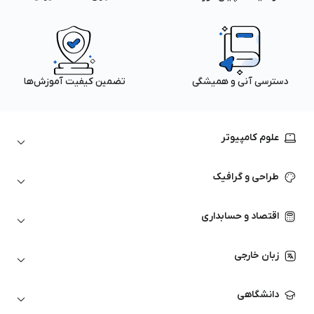
دسترسی آنی و همیشگی
تضمین کیفیت آموزش‌ها
علوم کامپیوتر
داده‌کاوی و یادگیری ماشین
طراحی و گرافیک
لینوکس
پایتون (Python)
نرم‌افزارهای Adobe
اقتصاد و حسابداری
هوش مصنوعی
گرافیک کامپیوتری
اتوکد
ارزهای دیجیتال
شبکه‌های کامپیوتری
زبان خارجی
کورل دراو
بورس و تحلیل تکنیکال
حسابداری
زبان انگلیسی
انیمیشن‌سازی
دانشگاهی
تحلیل تکنیکال
آمادگی آزمون زبان خارجی