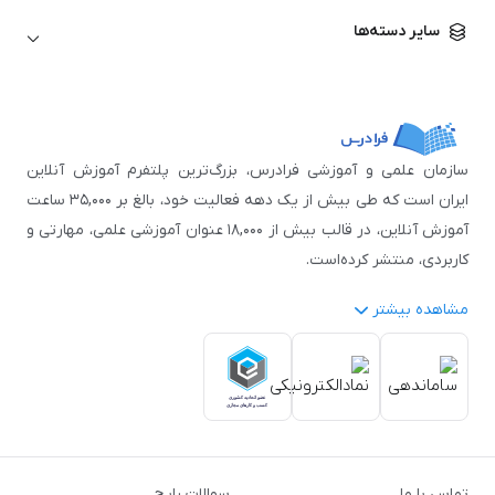
زبان آلمانی
مهندسی معماری
علوم اقتصادی و مالی
سایر دسته‌ها
زبان فرانسه
مهندسی عمران
زبان چینی
مهندسی مکانیک
آموزش‌های عمومی
ICDL
مهندسی و علوم کامپیوتر
اکسل
مهندسی برق
مهارت‌های مطالعه
سازمان علمی و آموزشی فرادرس، بزرگ‌ترین پلتفرم آموزش آنلاین
نوجوانان
ایران است که طی بیش از یک دهه فعالیت خود، بالغ بر ۳۵,۰۰۰ ساعت
آموزش آنلاین، در قالب بیش از ۱۸,۰۰۰ عنوان آموزشی علمی، مهارتی و
کاربردی، منتشر کرده‌است.
مشاهده بیشتر
فرادرس با پایبندی به شعار «دانش در دسترس همه، همیشه و همه
جا» و همکاری با بیش از ۳,۲۰۰ مدرس برجسته در
زمینه‌های علمی
گوناگون
از جمله:
آمار و داده‌کاوی
،
هوش مصنوعی
،
برنامه‌نویسی
،
طراحی و گرافیک کامپیوتری
،
آموزش‌های دانشگاهی و تخصصی
،
آموزش نرم‌افزارهای گوناگون
،
دروس رسمی دبیرستان و پیش
تماس با ما
سوالات رایج