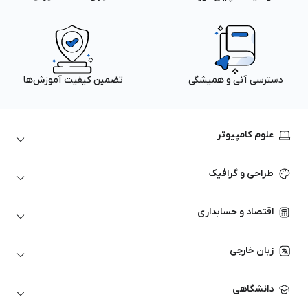
دسترسی آنی و همیشگی
تضمین کیفیت آموزش‌ها
علوم کامپیوتر
داده‌کاوی و یادگیری ماشین
طراحی و گرافیک
لینوکس
پایتون (Python)
نرم‌افزارهای Adobe
اقتصاد و حسابداری
هوش مصنوعی
گرافیک کامپیوتری
اتوکد
ارزهای دیجیتال
شبکه‌های کامپیوتری
زبان خارجی
کورل دراو
بورس و تحلیل تکنیکال
حسابداری
زبان انگلیسی
انیمیشن‌سازی
دانشگاهی
تحلیل تکنیکال
آمادگی آزمون زبان خارجی