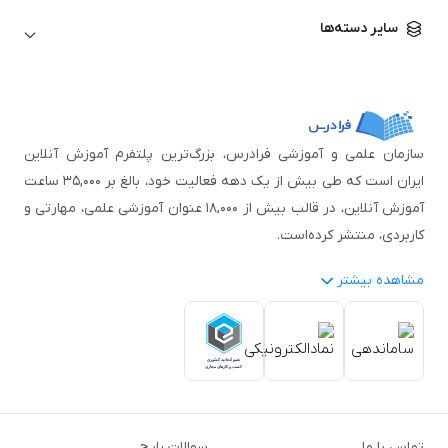
زبان آلمانی
مهندسی معماری
علوم اقتصادی و مالی
سایر دسته‌ها
زبان فرانسه
مهندسی عمران
زبان چینی
مهندسی مکانیک
آموزش‌های عمومی
ICDL
مهندسی و علوم کامپیوتر
اکسل
مهندسی برق
مهارت‌های مطالعه
سازمان علمی و آموزشی فرادرس، بزرگ‌ترین پلتفرم آموزش آنلاین
نوجوانان
ایران است که طی بیش از یک دهه فعالیت خود، بالغ بر ۳۵,۰۰۰ ساعت
آموزش آنلاین، در قالب بیش از ۱۸,۰۰۰ عنوان آموزشی علمی، مهارتی و
کاربردی، منتشر کرده‌است.
مشاهده بیشتر
فرادرس با پایبندی به شعار «دانش در دسترس همه، همیشه و همه
جا» و همکاری با بیش از ۳,۲۰۰ مدرس برجسته در
زمینه‌های علمی
گوناگون
از جمله:
آمار و داده‌کاوی
،
هوش مصنوعی
،
برنامه‌نویسی
،
طراحی و گرافیک کامپیوتری
،
آموزش‌های دانشگاهی و تخصصی
،
آموزش نرم‌افزارهای گوناگون
،
دروس رسمی دبیرستان و پیش
تماس با ما
سوالات رایج