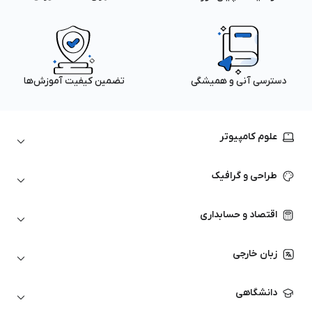
دسترسی آنی و همیشگی
تضمین کیفیت آموزش‌ها
علوم کامپیوتر
داده‌کاوی و یادگیری ماشین
طراحی و گرافیک
لینوکس
پایتون (Python)
نرم‌افزارهای Adobe
اقتصاد و حسابداری
هوش مصنوعی
گرافیک کامپیوتری
اتوکد
ارزهای دیجیتال
شبکه‌های کامپیوتری
زبان خارجی
کورل دراو
بورس و تحلیل تکنیکال
حسابداری
زبان انگلیسی
انیمیشن‌سازی
دانشگاهی
تحلیل تکنیکال
آمادگی آزمون زبان خارجی