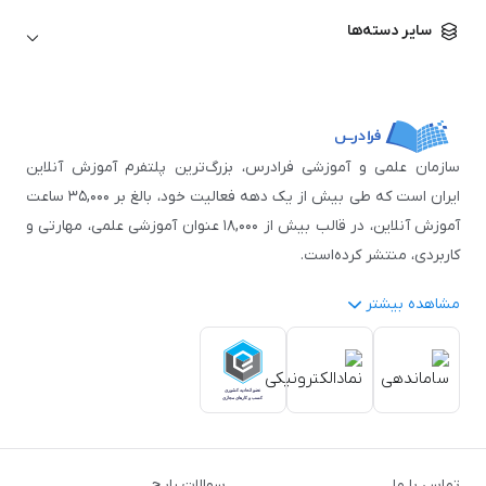
زبان آلمانی
مهندسی معماری
علوم اقتصادی و مالی
سایر دسته‌ها
زبان فرانسه
مهندسی عمران
زبان چینی
مهندسی مکانیک
آموزش‌های عمومی
ICDL
مهندسی و علوم کامپیوتر
اکسل
مهندسی برق
مهارت‌های مطالعه
سازمان علمی و آموزشی فرادرس، بزرگ‌ترین پلتفرم آموزش آنلاین
نوجوانان
ایران است که طی بیش از یک دهه فعالیت خود، بالغ بر ۳۵,۰۰۰ ساعت
آموزش آنلاین، در قالب بیش از ۱۸,۰۰۰ عنوان آموزشی علمی، مهارتی و
کاربردی، منتشر کرده‌است.
مشاهده بیشتر
فرادرس با پایبندی به شعار «دانش در دسترس همه، همیشه و همه
جا» و همکاری با بیش از ۳,۲۰۰ مدرس برجسته در
زمینه‌های علمی
گوناگون
از جمله:
آمار و داده‌کاوی
،
هوش مصنوعی
،
برنامه‌نویسی
،
طراحی و گرافیک کامپیوتری
،
آموزش‌های دانشگاهی و تخصصی
،
آموزش نرم‌افزارهای گوناگون
،
دروس رسمی دبیرستان و پیش
تماس با ما
سوالات رایج