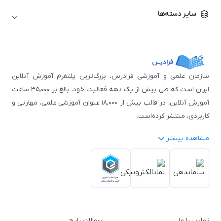
زبان آلمانی
مهندسی معماری
علوم اقتصادی و مالی
سایر دسته‌ها
زبان فرانسه
مهندسی عمران
زبان چینی
مهندسی مکانیک
آموزش‌های عمومی
ICDL
مهندسی و علوم کامپیوتر
اکسل
مهندسی برق
مهارت‌های مطالعه
سازمان علمی و آموزشی فرادرس، بزرگ‌ترین پلتفرم آموزش آنلاین
نوجوانان
ایران است که طی بیش از یک دهه فعالیت خود، بالغ بر ۳۵,۰۰۰ ساعت
آموزش آنلاین، در قالب بیش از ۱۸,۰۰۰ عنوان آموزشی علمی، مهارتی و
کاربردی، منتشر کرده‌است.
مشاهده بیشتر
فرادرس با پایبندی به شعار «دانش در دسترس همه، همیشه و همه
جا» و همکاری با بیش از ۳,۲۰۰ مدرس برجسته در
زمینه‌های علمی
گوناگون
از جمله:
آمار و داده‌کاوی
،
هوش مصنوعی
،
برنامه‌نویسی
،
طراحی و گرافیک کامپیوتری
،
آموزش‌های دانشگاهی و تخصصی
،
آموزش نرم‌افزارهای گوناگون
،
دروس رسمی دبیرستان و پیش
تماس با ما
سوالات رایج