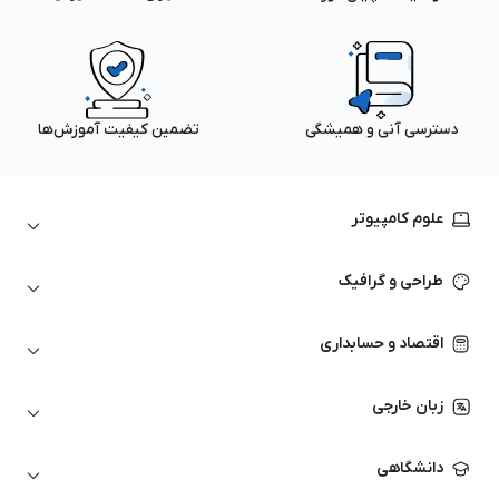
دسترسی آنی و همیشگی
تضمین کیفیت آموزش‌ها
علوم کامپیوتر
داده‌کاوی و یادگیری ماشین
طراحی و گرافیک
لینوکس
پایتون (Python)
نرم‌افزارهای Adobe
اقتصاد و حسابداری
هوش مصنوعی
گرافیک کامپیوتری
اتوکد
ارزهای دیجیتال
شبکه‌های کامپیوتری
زبان خارجی
کورل دراو
بورس و تحلیل تکنیکال
حسابداری
زبان انگلیسی
انیمیشن‌سازی
دانشگاهی
تحلیل تکنیکال
آمادگی آزمون زبان خارجی