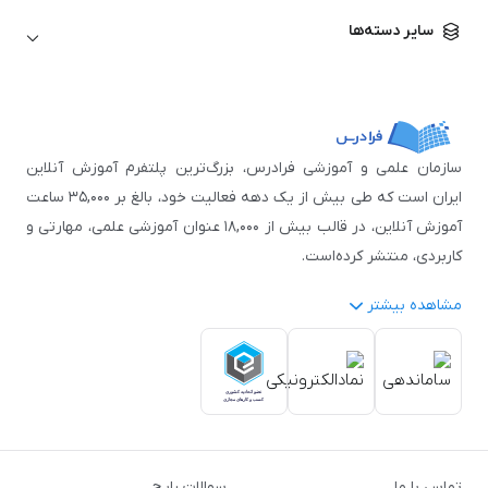
زبان آلمانی
مهندسی معماری
علوم اقتصادی و مالی
سایر دسته‌ها
زبان فرانسه
مهندسی عمران
زبان چینی
مهندسی مکانیک
آموزش‌های عمومی
ICDL
مهندسی و علوم کامپیوتر
اکسل
مهندسی برق
مهارت‌های مطالعه
سازمان علمی و آموزشی فرادرس، بزرگ‌ترین پلتفرم آموزش آنلاین
نوجوانان
ایران است که طی بیش از یک دهه فعالیت خود، بالغ بر ۳۵,۰۰۰ ساعت
آموزش آنلاین، در قالب بیش از ۱۸,۰۰۰ عنوان آموزشی علمی، مهارتی و
کاربردی، منتشر کرده‌است.
مشاهده بیشتر
فرادرس با پایبندی به شعار «دانش در دسترس همه، همیشه و همه
جا» و همکاری با بیش از ۳,۲۰۰ مدرس برجسته در
زمینه‌های علمی
گوناگون
از جمله:
آمار و داده‌کاوی
،
هوش مصنوعی
،
برنامه‌نویسی
،
طراحی و گرافیک کامپیوتری
،
آموزش‌های دانشگاهی و تخصصی
،
آموزش نرم‌افزارهای گوناگون
،
دروس رسمی دبیرستان و پیش
تماس با ما
سوالات رایج