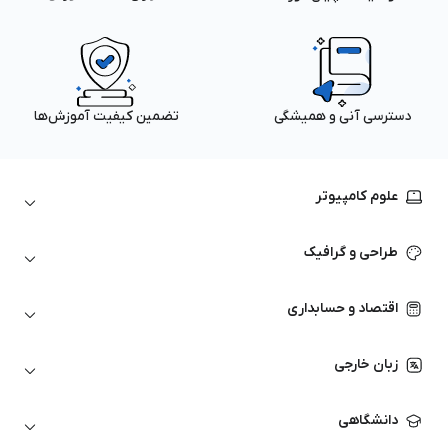
دسترسی آنی و همیشگی
تضمین کیفیت آموزش‌ها
علوم کامپیوتر
داده‌کاوی و یادگیری ماشین
طراحی و گرافیک
لینوکس
پایتون (Python)
نرم‌افزارهای Adobe
اقتصاد و حسابداری
هوش مصنوعی
گرافیک کامپیوتری
اتوکد
ارزهای دیجیتال
شبکه‌های کامپیوتری
زبان خارجی
کورل دراو
بورس و تحلیل تکنیکال
حسابداری
زبان انگلیسی
انیمیشن‌سازی
دانشگاهی
تحلیل تکنیکال
آمادگی آزمون زبان خارجی