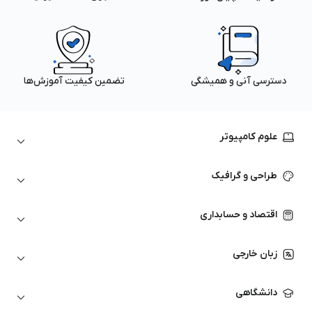
دسترسی آنی و همیشگی
تضمین کیفیت آموزش‌ها
علوم کامپیوتر
داده‌کاوی و یادگیری ماشین
طراحی و گرافیک
لینوکس
پایتون (Python)
نرم‌افزارهای Adobe
اقتصاد و حسابداری
هوش مصنوعی
گرافیک کامپیوتری
اتوکد
ارزهای دیجیتال
شبکه‌های کامپیوتری
زبان خارجی
کورل دراو
بورس و تحلیل تکنیکال
حسابداری
زبان انگلیسی
انیمیشن‌سازی
دانشگاهی
تحلیل تکنیکال
آمادگی آزمون زبان خارجی