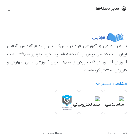
زبان آلمانی
مهندسی معماری
علوم اقتصادی و مالی
سایر دسته‌ها
زبان فرانسه
مهندسی عمران
زبان چینی
مهندسی مکانیک
آموزش‌های عمومی
ICDL
مهندسی و علوم کامپیوتر
اکسل
مهندسی برق
مهارت‌های مطالعه
سازمان علمی و آموزشی فرادرس، بزرگ‌ترین پلتفرم آموزش آنلاین
نوجوانان
ایران است که طی بیش از یک دهه فعالیت خود، بالغ بر ۳۵,۰۰۰ ساعت
آموزش آنلاین، در قالب بیش از ۱۸,۰۰۰ عنوان آموزشی علمی، مهارتی و
کاربردی، منتشر کرده‌است.
مشاهده بیشتر
فرادرس با پایبندی به شعار «دانش در دسترس همه، همیشه و همه
جا» و همکاری با بیش از ۳,۲۰۰ مدرس برجسته در
زمینه‌های علمی
گوناگون
از جمله:
آمار و داده‌کاوی
،
هوش مصنوعی
،
برنامه‌نویسی
،
طراحی و گرافیک کامپیوتری
،
آموزش‌های دانشگاهی و تخصصی
،
آموزش نرم‌افزارهای گوناگون
،
دروس رسمی دبیرستان و پیش
تماس با ما
سوالات رایج