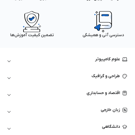
دسترسی آنی و همیشگی
تضمین کیفیت آموزش‌ها
علوم کامپیوتر
داده‌کاوی و یادگیری ماشین
طراحی و گرافیک
لینوکس
پایتون (Python)
نرم‌افزارهای Adobe
اقتصاد و حسابداری
هوش مصنوعی
گرافیک کامپیوتری
اتوکد
ارزهای دیجیتال
شبکه‌های کامپیوتری
زبان خارجی
کورل دراو
بورس و تحلیل تکنیکال
حسابداری
زبان انگلیسی
انیمیشن‌سازی
دانشگاهی
تحلیل تکنیکال
آمادگی آزمون زبان خارجی