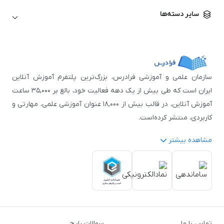
زبان آلمانی
مهندسی معماری
علوم اقتصادی و مالی
سایر دسته‌ها
زبان فرانسه
مهندسی عمران
زبان چینی
مهندسی مکانیک
آموزش‌های عمومی
ICDL
مهندسی و علوم کامپیوتر
اکسل
مهندسی برق
مهارت‌های مطالعه
سازمان علمی و آموزشی فرادرس، بزرگ‌ترین پلتفرم آموزش آنلاین
نوجوانان
ایران است که طی بیش از یک دهه فعالیت خود، بالغ بر ۳۵,۰۰۰ ساعت
آموزش آنلاین، در قالب بیش از ۱۸,۰۰۰ عنوان آموزشی علمی، مهارتی و
کاربردی، منتشر کرده‌است.
مشاهده بیشتر
فرادرس با پایبندی به شعار «دانش در دسترس همه، همیشه و همه
جا» و همکاری با بیش از ۳,۲۰۰ مدرس برجسته در
زمینه‌های علمی
گوناگون
از جمله:
آمار و داده‌کاوی
،
هوش مصنوعی
،
برنامه‌نویسی
،
طراحی و گرافیک کامپیوتری
،
آموزش‌های دانشگاهی و تخصصی
،
آموزش نرم‌افزارهای گوناگون
،
دروس رسمی دبیرستان و پیش
تماس با ما
سوالات رایج