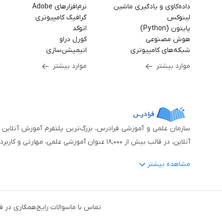
داده‌کاوی و یادگیری ماشین
نرم‌افزارهای Adobe
لینوکس
گرافیک کامپیوتری
پایتون (Python)
اتوکد
هوش مصنوعی
کورل دراو
شبکه‌های کامپیوتری
انیمیشن‌سازی
موارد بیشتر
موارد بیشتر
آنلاین، در قالب بیش از ۱۸,۰۰۰ عنوان آموزشی علمی، مهارتی و کاربردی، منتشر کرده‌است.
مشاهده بیشتر
فرادرس با پایبندی به شعار «دانش در دسترس همه، همیشه و همه جا» و همکاری 
جمله:
آمار و داده‌کاوی
،
هوش مصنوعی
،
برنامه‌نویسی
،
طراحی و گراف
تماس با ما
سوالات رایج
همکاری در ف
دروس رسمی دبیرستان و پیش دانشگاهی
،
آموزش‌های دانش‌آمو
مهندسی کنترل
،
مهندسی مکانیک
،
مهندسی شیمی
،
مهندسی صنایع