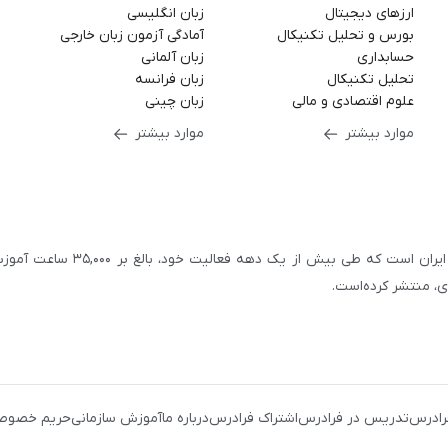
ارزهای دیجیتال
زبان انگلیسی
بورس و تحلیل تکنیکال
آمادگی آزمون زبان خارجی
حسابداری
زبان آلمانی
تحلیل تکنیکال
زبان فرانسه
علوم اقتصادی و مالی
زبان چینی
موارد بیشتر
موارد بیشتر
سازمان علمی و آموزشی فرادرس، بزرگ‌ترین پلتفرم آموزش آنلاین ایران است که طی بیش از یک دهه فعالیت خود، بالغ 
با بیش از ۳,۲۰۰ مدرس برجسته در
زمینه‌های علمی گوناگون
یک کامپیوتری
،
آموزش‌های دانشگاهی و تخصصی
،
آموزش نرم‌افزارهای گوناگو
رادرس
تدریس در فرادرس
اشتراک فرادرس
درباره ما
آموزش سازمانی
حریم خصوص
زی و نوجوانان
،
آموزش زبان‌های خارجی
،
مهندسی برق، الکترونیک
و
رباتی
،
مهندسی معماری
و
مهندسی عمران
، بستری را فراهم کرده‌است تا افراد با شرا