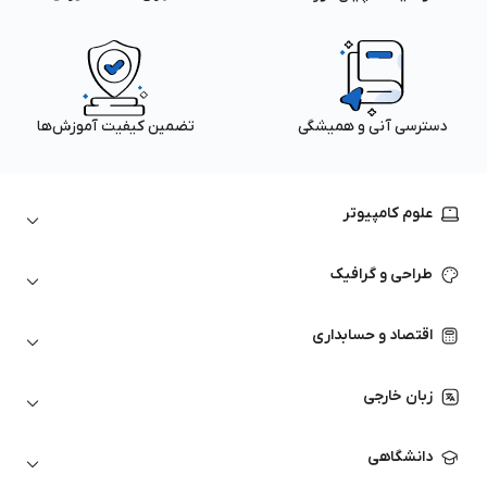
دسترسی آنی و همیشگی
تضمین کیفیت آموزش‌ها
علوم کامپیوتر
داده‌کاوی و یادگیری ماشین
طراحی و گرافیک
لینوکس
پایتون (Python)
نرم‌افزارهای Adobe
اقتصاد و حسابداری
هوش مصنوعی
گرافیک کامپیوتری
اتوکد
ارزهای دیجیتال
شبکه‌های کامپیوتری
زبان خارجی
کورل دراو
بورس و تحلیل تکنیکال
حسابداری
زبان انگلیسی
انیمیشن‌سازی
دانشگاهی
تحلیل تکنیکال
آمادگی آزمون زبان خارجی