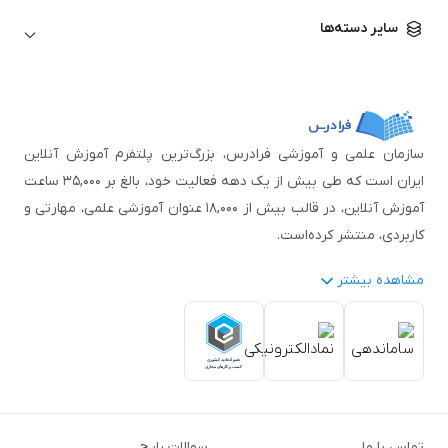
زبان آلمانی
مهندسی معماری
علوم اقتصادی و مالی
سایر دسته‌ها
زبان فرانسه
مهندسی عمران
زبان چینی
مهندسی مکانیک
آموزش‌های عمومی
ICDL
مهندسی و علوم کامپیوتر
اکسل
مهندسی برق
مهارت‌های مطالعه
سازمان علمی و آموزشی فرادرس، بزرگ‌ترین پلتفرم آموزش آنلاین
نوجوانان
ایران است که طی بیش از یک دهه فعالیت خود، بالغ بر ۳۵,۰۰۰ ساعت
آموزش آنلاین، در قالب بیش از ۱۸,۰۰۰ عنوان آموزشی علمی، مهارتی و
کاربردی، منتشر کرده‌است.
مشاهده بیشتر
فرادرس با پایبندی به شعار «دانش در دسترس همه، همیشه و همه
جا» و همکاری با بیش از ۳,۲۰۰ مدرس برجسته در
زمینه‌های علمی
گوناگون
از جمله:
آمار و داده‌کاوی
،
هوش مصنوعی
،
برنامه‌نویسی
،
طراحی و گرافیک کامپیوتری
،
آموزش‌های دانشگاهی و تخصصی
،
آموزش نرم‌افزارهای گوناگون
،
دروس رسمی دبیرستان و پیش
تماس با ما
سوالات رایج