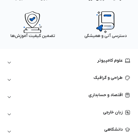
دسترسی آنی و همیشگی
تضمین کیفیت آموزش‌ها
علوم کامپیوتر
داده‌کاوی و یادگیری ماشین
طراحی و گرافیک
لینوکس
پایتون (Python)
نرم‌افزارهای Adobe
اقتصاد و حسابداری
هوش مصنوعی
گرافیک کامپیوتری
اتوکد
ارزهای دیجیتال
شبکه‌های کامپیوتری
زبان خارجی
کورل دراو
بورس و تحلیل تکنیکال
حسابداری
زبان انگلیسی
انیمیشن‌سازی
دانشگاهی
تحلیل تکنیکال
آمادگی آزمون زبان خارجی