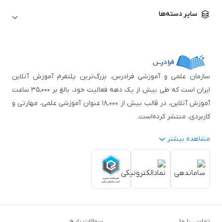
زبان آلمانی
مهندسی معماری
علوم اقتصادی و مالی
سایر دسته‌ها
زبان فرانسه
مهندسی عمران
زبان چینی
مهندسی مکانیک
آموزش‌های عمومی
ICDL
مهندسی و علوم کامپیوتر
اکسل
مهندسی برق
مهارت‌های مطالعه
سازمان علمی و آموزشی فرادرس، بزرگ‌ترین پلتفرم آموزش آنلاین
نوجوانان
ایران است که طی بیش از یک دهه فعالیت خود، بالغ بر ۳۵,۰۰۰ ساعت
آموزش آنلاین، در قالب بیش از ۱۸,۰۰۰ عنوان آموزشی علمی، مهارتی و
کاربردی، منتشر کرده‌است.
مشاهده بیشتر
فرادرس با پایبندی به شعار «دانش در دسترس همه، همیشه و همه
جا» و همکاری با بیش از ۳,۲۰۰ مدرس برجسته در
زمینه‌های علمی
گوناگون
از جمله:
آمار و داده‌کاوی
،
هوش مصنوعی
،
برنامه‌نویسی
،
طراحی و گرافیک کامپیوتری
،
آموزش‌های دانشگاهی و تخصصی
،
آموزش نرم‌افزارهای گوناگون
،
دروس رسمی دبیرستان و پیش
تماس با ما
سوالات رایج