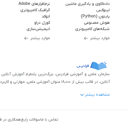
داده‌کاوی و یادگیری ماشین
نرم‌افزارهای Adobe
لینوکس
گرافیک کامپیوتری
پایتون (Python)
اتوکد
هوش مصنوعی
کورل دراو
شبکه‌های کامپیوتری
انیمیشن‌سازی
موارد بیشتر
موارد بیشتر
آنلاین، در قالب بیش از ۱۸,۰۰۰ عنوان آموزشی علمی، مهارتی و کاربردی، منتشر کرده‌است.
مشاهده بیشتر
فرادرس با پایبندی به شعار «دانش در دسترس همه، همیشه و همه جا» و همکاری 
جمله:
آمار و داده‌کاوی
،
هوش مصنوعی
،
برنامه‌نویسی
،
طراحی و گراف
تماس با ما
سوالات رایج
همکاری در ف
دروس رسمی دبیرستان و پیش دانشگاهی
،
آموزش‌های دانش‌آمو
مهندسی کنترل
،
مهندسی مکانیک
،
مهندسی شیمی
،
مهندسی صنایع