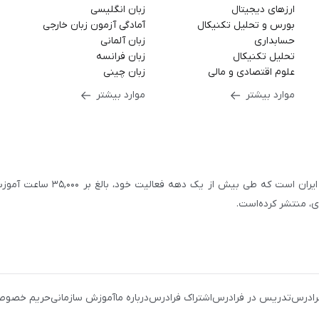
ارزهای دیجیتال
زبان انگلیسی
بورس و تحلیل تکنیکال
آمادگی آزمون زبان خارجی
حسابداری
زبان آلمانی
تحلیل تکنیکال
زبان فرانسه
علوم اقتصادی و مالی
زبان چینی
موارد بیشتر
موارد بیشتر
سازمان علمی و آموزشی فرادرس، بزرگ‌ترین پلتفرم آموزش آنلاین ایران است که طی بیش از یک دهه فعالیت خود، بالغ 
با بیش از ۳,۲۰۰ مدرس برجسته در
زمینه‌های علمی گوناگون
یک کامپیوتری
،
آموزش‌های دانشگاهی و تخصصی
،
آموزش نرم‌افزارهای گوناگو
رادرس
تدریس در فرادرس
اشتراک فرادرس
درباره ما
آموزش سازمانی
حریم خصوص
زی و نوجوانان
،
آموزش زبان‌های خارجی
،
مهندسی برق، الکترونیک
و
رباتی
،
مهندسی معماری
و
مهندسی عمران
، بستری را فراهم کرده‌است تا افراد با شرا