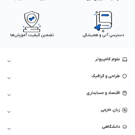
دسترسی آنی و همیشگی
تضمین کیفیت آموزش‌ها
علوم کامپیوتر
داده‌کاوی و یادگیری ماشین
طراحی و گرافیک
لینوکس
پایتون (Python)
نرم‌افزارهای Adobe
اقتصاد و حسابداری
هوش مصنوعی
گرافیک کامپیوتری
اتوکد
ارزهای دیجیتال
شبکه‌های کامپیوتری
زبان خارجی
کورل دراو
بورس و تحلیل تکنیکال
حسابداری
زبان انگلیسی
انیمیشن‌سازی
دانشگاهی
تحلیل تکنیکال
آمادگی آزمون زبان خارجی