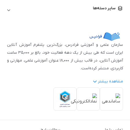
زبان آلمانی
مهندسی معماری
علوم اقتصادی و مالی
سایر دسته‌ها
زبان فرانسه
مهندسی عمران
زبان چینی
مهندسی مکانیک
آموزش‌های عمومی
ICDL
مهندسی و علوم کامپیوتر
اکسل
مهندسی برق
مهارت‌های مطالعه
سازمان علمی و آموزشی فرادرس، بزرگ‌ترین پلتفرم آموزش آنلاین
نوجوانان
ایران است که طی بیش از یک دهه فعالیت خود، بالغ بر ۳۵,۰۰۰ ساعت
آموزش آنلاین، در قالب بیش از ۱۸,۰۰۰ عنوان آموزشی علمی، مهارتی و
کاربردی، منتشر کرده‌است.
مشاهده بیشتر
فرادرس با پایبندی به شعار «دانش در دسترس همه، همیشه و همه
جا» و همکاری با بیش از ۳,۲۰۰ مدرس برجسته در
زمینه‌های علمی
گوناگون
از جمله:
آمار و داده‌کاوی
،
هوش مصنوعی
،
برنامه‌نویسی
،
طراحی و گرافیک کامپیوتری
،
آموزش‌های دانشگاهی و تخصصی
،
آموزش نرم‌افزارهای گوناگون
،
دروس رسمی دبیرستان و پیش
تماس با ما
سوالات رایج