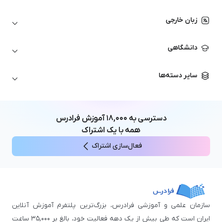
اتوکد
ارزهای دیجیتال
شبکه‌های کامپیوتری
زبان خارجی
کورل دراو
بورس و تحلیل تکنیکال
حسابداری
زبان انگلیسی
انیمیشن‌سازی
دانشگاهی
تحلیل تکنیکال
آمادگی آزمون زبان خارجی
زبان آلمانی
مهندسی معماری
علوم اقتصادی و مالی
سایر دسته‌ها
زبان فرانسه
مهندسی عمران
زبان چینی
مهندسی مکانیک
آموزش‌های عمومی
ICDL
مهندسی و علوم کامپیوتر
دسترسی به
۱۸,۰۰۰
آموزش فرادرس
اکسل
مهندسی برق
همه با یک اشتراک
مهارت‌های مطالعه
فعال‌سازی اشتراک
نوجوانان
سازمان علمی و آموزشی فرادرس، بزرگ‌ترین پلتفرم آموزش آنلاین
ایران است که طی بیش از یک دهه فعالیت خود، بالغ بر ۳۵,۰۰۰ ساعت