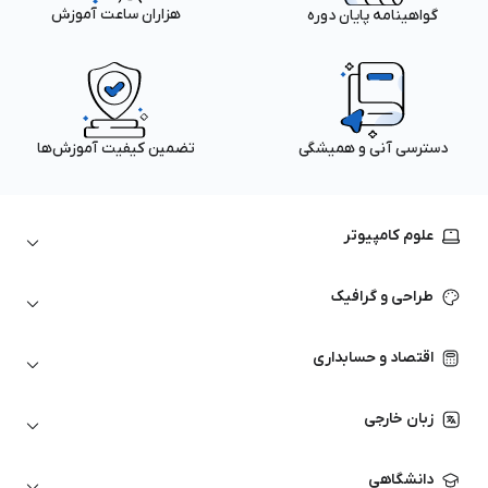
هزاران ساعت آموزش
گواهینامه پایان دوره
دسترسی آنی و همیشگی
تضمین کیفیت آموزش‌ها
علوم کامپیوتر
داده‌کاوی و یادگیری ماشین
طراحی و گرافیک
لینوکس
پایتون (Python)
نرم‌افزارهای Adobe
اقتصاد و حسابداری
هوش مصنوعی
گرافیک کامپیوتری
اتوکد
ارزهای دیجیتال
شبکه‌های کامپیوتری
زبان خارجی
کورل دراو
بورس و تحلیل تکنیکال
حسابداری
زبان انگلیسی
انیمیشن‌سازی
دانشگاهی