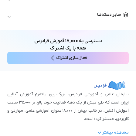
تحلیل تکنیکال
آمادگی آزمون زبان خارجی
زبان آلمانی
مهندسی معماری
علوم اقتصادی و مالی
سایر دسته‌ها
زبان فرانسه
مهندسی عمران
زبان چینی
مهندسی مکانیک
آموزش‌های عمومی
ICDL
مهندسی و علوم کامپیوتر
دسترسی به
۱۸,۰۰۰
آموزش فرادرس
اکسل
مهندسی برق
همه با یک اشتراک
مهارت‌های مطالعه
فعال‌سازی اشتراک
نوجوانان
سازمان علمی و آموزشی فرادرس، بزرگ‌ترین پلتفرم آموزش آنلاین
ایران است که طی بیش از یک دهه فعالیت خود، بالغ بر ۳۵,۰۰۰ ساعت
آموزش آنلاین، در قالب بیش از ۱۸,۰۰۰ عنوان آموزشی علمی، مهارتی و
کاربردی، منتشر کرده‌است.
مشاهده بیشتر