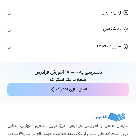
اتوکد
ارزهای دیجیتال
شبکه‌های کامپیوتری
زبان خارجی
کورل دراو
بورس و تحلیل تکنیکال
حسابداری
زبان انگلیسی
انیمیشن‌سازی
دانشگاهی
تحلیل تکنیکال
آمادگی آزمون زبان خارجی
زبان آلمانی
مهندسی معماری
علوم اقتصادی و مالی
سایر دسته‌ها
زبان فرانسه
مهندسی عمران
زبان چینی
مهندسی مکانیک
آموزش‌های عمومی
ICDL
مهندسی و علوم کامپیوتر
دسترسی به
۱۸,۰۰۰
آموزش فرادرس
اکسل
مهندسی برق
همه با یک اشتراک
مهارت‌های مطالعه
فعال‌سازی اشتراک
نوجوانان
سازمان علمی و آموزشی فرادرس، بزرگ‌ترین پلتفرم آموزش آنلاین
ایران است که طی بیش از یک دهه فعالیت خود، بالغ بر ۳۵,۰۰۰ ساعت