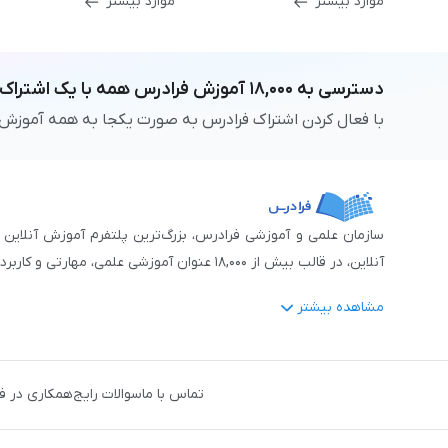
موارد بیشتر
موارد بیشتر
دسترسی به
۱۸,۰۰۰
آموزش فرادرس
همه با یک اشتراک
با فعال کردن اشتراک فرادرس به صورت یکجا به همه آموزش
آنلاین، در قالب بیش از ۱۸,۰۰۰ عنوان آموزشی علمی، مهارتی و کاربردی، منتشر کرده‌است.
مشاهده بیشتر
فرادرس با پایبندی به شعار «دانش در دسترس همه، همیشه و همه جا» و همکاری 
جمله:
آمار و داده‌کاوی
،
هوش مصنوعی
،
برنامه‌نویسی
،
طراحی و گراف
تماس با ما
سوالات رایج
همکاری در ف
دروس رسمی دبیرستان و پیش دانشگاهی
،
آموزش‌های دانش‌آمو
مهندسی کنترل
،
مهندسی مکانیک
،
مهندسی شیمی
،
مهندسی صنایع