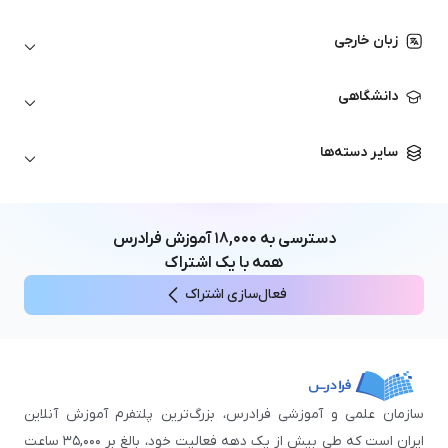
اتوکد
ارزهای دیجیتال
شبکه‌های کامپیوتری
زبان خارجی
کورل دراو
بورس و تحلیل تکنیکال
حسابداری
زبان انگلیسی
انیمیشن‌سازی
دانشگاهی
تحلیل تکنیکال
آمادگی آزمون زبان خارجی
زبان آلمانی
مهندسی معماری
علوم اقتصادی و مالی
سایر دسته‌ها
زبان فرانسه
مهندسی عمران
زبان چینی
مهندسی مکانیک
آموزش‌های عمومی
ICDL
مهندسی و علوم کامپیوتر
دسترسی به
۱۸,۰۰۰
آموزش فرادرس
اکسل
مهندسی برق
همه با یک اشتراک
مهارت‌های مطالعه
فعال‌سازی اشتراک
نوجوانان
سازمان علمی و آموزشی فرادرس، بزرگ‌ترین پلتفرم آموزش آنلاین
ایران است که طی بیش از یک دهه فعالیت خود، بالغ بر ۳۵,۰۰۰ ساعت