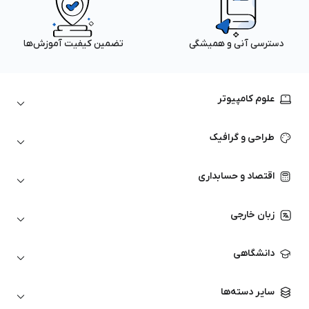
دسترسی آنی و همیشگی
تضمین کیفیت آموزش‌ها
علوم کامپیوتر
داده‌کاوی و یادگیری ماشین
طراحی و گرافیک
لینوکس
پایتون (Python)
نرم‌افزارهای Adobe
اقتصاد و حسابداری
هوش مصنوعی
گرافیک کامپیوتری
اتوکد
ارزهای دیجیتال
شبکه‌های کامپیوتری
زبان خارجی
کورل دراو
بورس و تحلیل تکنیکال
حسابداری
زبان انگلیسی
انیمیشن‌سازی
دانشگاهی
تحلیل تکنیکال
آمادگی آزمون زبان خارجی
زبان آلمانی
مهندسی معماری
علوم اقتصادی و مالی
سایر دسته‌ها
زبان فرانسه
مهندسی عمران