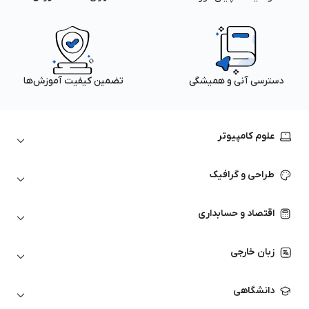
دسترسی آنی و همیشگی
تضمین کیفیت آموزش‌ها
علوم کامپیوتر
داده‌کاوی و یادگیری ماشین
طراحی و گرافیک
لینوکس
پایتون (Python)
نرم‌افزارهای Adobe
اقتصاد و حسابداری
هوش مصنوعی
گرافیک کامپیوتری
اتوکد
ارزهای دیجیتال
شبکه‌های کامپیوتری
زبان خارجی
کورل دراو
بورس و تحلیل تکنیکال
حسابداری
زبان انگلیسی
انیمیشن‌سازی
دانشگاهی
تحلیل تکنیکال
آمادگی آزمون زبان خارجی