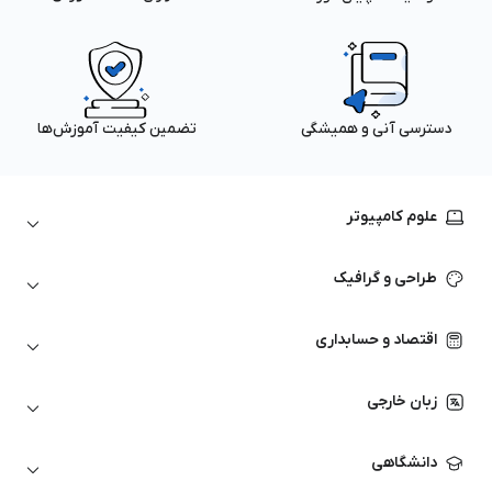
دسترسی آنی و همیشگی
تضمین کیفیت آموزش‌ها
علوم کامپیوتر
داده‌کاوی و یادگیری ماشین
طراحی و گرافیک
لینوکس
پایتون (Python)
نرم‌افزارهای Adobe
اقتصاد و حسابداری
هوش مصنوعی
گرافیک کامپیوتری
اتوکد
ارزهای دیجیتال
شبکه‌های کامپیوتری
زبان خارجی
کورل دراو
بورس و تحلیل تکنیکال
حسابداری
زبان انگلیسی
انیمیشن‌سازی
دانشگاهی
تحلیل تکنیکال
آمادگی آزمون زبان خارجی