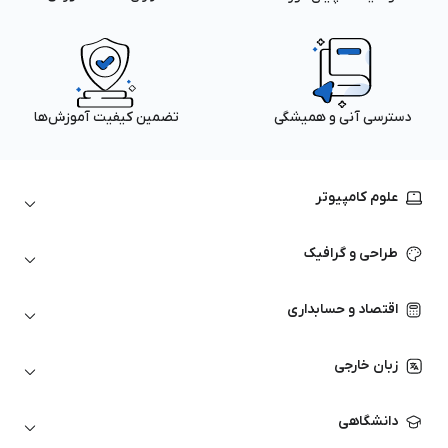
دسترسی آنی و همیشگی
تضمین کیفیت آموزش‌ها
علوم کامپیوتر
داده‌کاوی و یادگیری ماشین
طراحی و گرافیک
لینوکس
پایتون (Python)
نرم‌افزارهای Adobe
اقتصاد و حسابداری
هوش مصنوعی
گرافیک کامپیوتری
اتوکد
ارزهای دیجیتال
شبکه‌های کامپیوتری
زبان خارجی
کورل دراو
بورس و تحلیل تکنیکال
حسابداری
زبان انگلیسی
انیمیشن‌سازی
دانشگاهی
تحلیل تکنیکال
آمادگی آزمون زبان خارجی