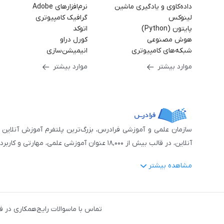
داده‌کاوی و یادگیری ماشین
نرم‌افزارهای Adobe
لینوکس
گرافیک کامپیوتری
پایتون (Python)
اتوکد
هوش مصنوعی
کورل دراو
شبکه‌های کامپیوتری
انیمیشن‌سازی
موارد بیشتر
موارد بیشتر
آنلاین، در قالب بیش از ۱۸,۰۰۰ عنوان آموزشی علمی، مهارتی و کاربردی، منتشر کرده‌است.
مشاهده بیشتر
فرادرس با پایبندی به شعار «دانش در دسترس همه، همیشه و همه جا» و همکاری 
جمله:
آمار و داده‌کاوی
،
هوش مصنوعی
،
برنامه‌نویسی
،
طراحی و گراف
تماس با ما
سوالات رایج
همکاری در ف
دروس رسمی دبیرستان و پیش دانشگاهی
،
آموزش‌های دانش‌آمو
مهندسی کنترل
،
مهندسی مکانیک
،
مهندسی شیمی
،
مهندسی صنایع