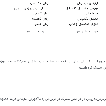
ارزهای دیجیتال
زبان انگلیسی
بورس و تحلیل تکنیکال
آمادگی آزمون زبان خارجی
حسابداری
زبان آلمانی
تحلیل تکنیکال
زبان فرانسه
علوم اقتصادی و مالی
زبان چینی
موارد بیشتر
موارد بیشتر
سازمان علمی و آموزشی فرادرس، بزرگ‌ترین پلتفرم آموزش آنلاین ایران است که طی بیش از یک دهه فعالیت خود، بالغ 
با بیش از ۳,۲۰۰ مدرس برجسته در
زمینه‌های علمی گوناگون
یک کامپیوتری
،
آموزش‌های دانشگاهی و تخصصی
،
آموزش نرم‌افزارهای گوناگو
رادرس
تدریس در فرادرس
اشتراک فرادرس
درباره ما
آموزش سازمانی
حریم خصوص
زی و نوجوانان
،
آموزش زبان‌های خارجی
،
مهندسی برق، الکترونیک
و
رباتی
،
مهندسی معماری
و
مهندسی عمران
، بستری را فراهم کرده‌است تا افراد با شرا