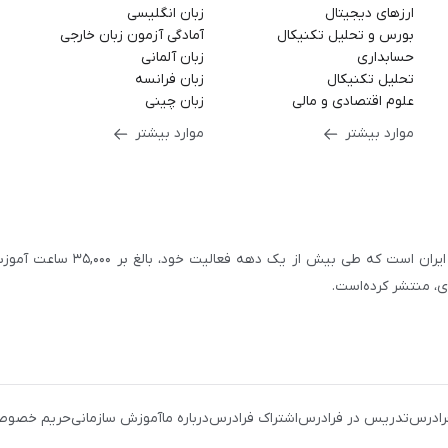
ارزهای دیجیتال
زبان انگلیسی
بورس و تحلیل تکنیکال
آمادگی آزمون زبان خارجی
حسابداری
زبان آلمانی
تحلیل تکنیکال
زبان فرانسه
علوم اقتصادی و مالی
زبان چینی
موارد بیشتر
موارد بیشتر
سازمان علمی و آموزشی فرادرس، بزرگ‌ترین پلتفرم آموزش آنلاین ایران است که طی بیش از یک دهه فعالیت خود، بالغ 
با بیش از ۳,۲۰۰ مدرس برجسته در
زمینه‌های علمی گوناگون
یک کامپیوتری
،
آموزش‌های دانشگاهی و تخصصی
،
آموزش نرم‌افزارهای گوناگو
رادرس
تدریس در فرادرس
اشتراک فرادرس
درباره ما
آموزش سازمانی
حریم خصوص
زی و نوجوانان
،
آموزش زبان‌های خارجی
،
مهندسی برق، الکترونیک
و
رباتی
،
مهندسی معماری
و
مهندسی عمران
، بستری را فراهم کرده‌است تا افراد با شرا