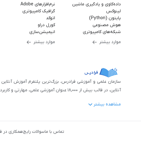
داده‌کاوی و یادگیری ماشین
نرم‌افزارهای Adobe
لینوکس
گرافیک کامپیوتری
پایتون (Python)
اتوکد
هوش مصنوعی
کورل دراو
شبکه‌های کامپیوتری
انیمیشن‌سازی
موارد بیشتر
موارد بیشتر
آنلاین، در قالب بیش از ۱۸,۰۰۰ عنوان آموزشی علمی، مهارتی و کاربردی، منتشر کرده‌است.
مشاهده بیشتر
فرادرس با پایبندی به شعار «دانش در دسترس همه، همیشه و همه جا» و همکاری 
جمله:
آمار و داده‌کاوی
،
هوش مصنوعی
،
برنامه‌نویسی
،
طراحی و گراف
تماس با ما
سوالات رایج
همکاری در ف
دروس رسمی دبیرستان و پیش دانشگاهی
،
آموزش‌های دانش‌آمو
مهندسی کنترل
،
مهندسی مکانیک
،
مهندسی شیمی
،
مهندسی صنایع