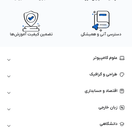
دسترسی آنی و همیشگی
تضمین کیفیت آموزش‌ها
علوم کامپیوتر
داده‌کاوی و یادگیری ماشین
طراحی و گرافیک
لینوکس
پایتون (Python)
نرم‌افزارهای Adobe
اقتصاد و حسابداری
هوش مصنوعی
گرافیک کامپیوتری
اتوکد
ارزهای دیجیتال
شبکه‌های کامپیوتری
زبان خارجی
کورل دراو
بورس و تحلیل تکنیکال
حسابداری
زبان انگلیسی
انیمیشن‌سازی
دانشگاهی
تحلیل تکنیکال
آمادگی آزمون زبان خارجی