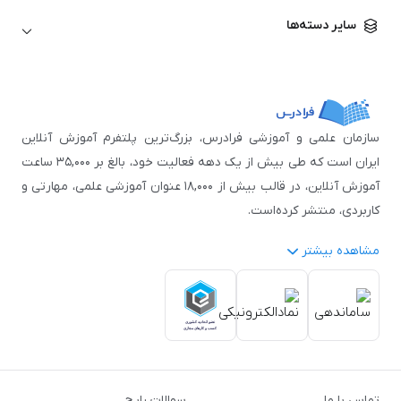
زبان آلمانی
مهندسی معماری
علوم اقتصادی و مالی
سایر دسته‌ها
زبان فرانسه
مهندسی عمران
زبان چینی
مهندسی مکانیک
آموزش‌های عمومی
ICDL
مهندسی و علوم کامپیوتر
اکسل
مهندسی برق
مهارت‌های مطالعه
سازمان علمی و آموزشی فرادرس، بزرگ‌ترین پلتفرم آموزش آنلاین
نوجوانان
ایران است که طی بیش از یک دهه فعالیت خود، بالغ بر ۳۵,۰۰۰ ساعت
آموزش آنلاین، در قالب بیش از ۱۸,۰۰۰ عنوان آموزشی علمی، مهارتی و
کاربردی، منتشر کرده‌است.
مشاهده بیشتر
فرادرس با پایبندی به شعار «دانش در دسترس همه، همیشه و همه
جا» و همکاری با بیش از ۳,۲۰۰ مدرس برجسته در
زمینه‌های علمی
گوناگون
از جمله:
آمار و داده‌کاوی
،
هوش مصنوعی
،
برنامه‌نویسی
،
طراحی و گرافیک کامپیوتری
،
آموزش‌های دانشگاهی و تخصصی
،
آموزش نرم‌افزارهای گوناگون
،
دروس رسمی دبیرستان و پیش
تماس با ما
سوالات رایج