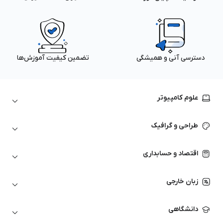
دسترسی آنی و همیشگی
تضمین کیفیت آموزش‌ها
علوم کامپیوتر
داده‌کاوی و یادگیری ماشین
طراحی و گرافیک
لینوکس
پایتون (Python)
نرم‌افزارهای Adobe
اقتصاد و حسابداری
هوش مصنوعی
گرافیک کامپیوتری
اتوکد
ارزهای دیجیتال
شبکه‌های کامپیوتری
زبان خارجی
کورل دراو
بورس و تحلیل تکنیکال
حسابداری
زبان انگلیسی
انیمیشن‌سازی
دانشگاهی
تحلیل تکنیکال
آمادگی آزمون زبان خارجی