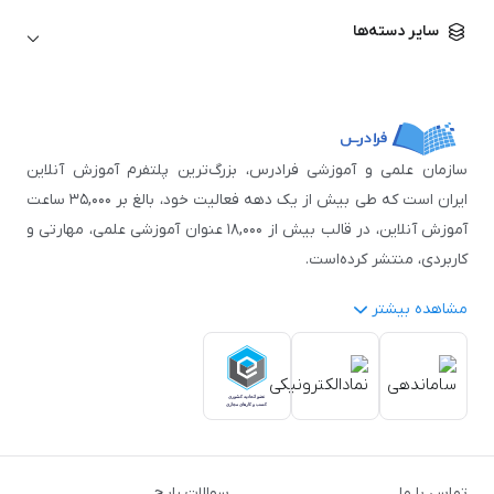
زبان آلمانی
مهندسی معماری
علوم اقتصادی و مالی
سایر دسته‌ها
زبان فرانسه
مهندسی عمران
زبان چینی
مهندسی مکانیک
آموزش‌های عمومی
ICDL
مهندسی و علوم کامپیوتر
اکسل
مهندسی برق
مهارت‌های مطالعه
سازمان علمی و آموزشی فرادرس، بزرگ‌ترین پلتفرم آموزش آنلاین
نوجوانان
ایران است که طی بیش از یک دهه فعالیت خود، بالغ بر ۳۵,۰۰۰ ساعت
آموزش آنلاین، در قالب بیش از ۱۸,۰۰۰ عنوان آموزشی علمی، مهارتی و
کاربردی، منتشر کرده‌است.
مشاهده بیشتر
فرادرس با پایبندی به شعار «دانش در دسترس همه، همیشه و همه
جا» و همکاری با بیش از ۳,۲۰۰ مدرس برجسته در
زمینه‌های علمی
گوناگون
از جمله:
آمار و داده‌کاوی
،
هوش مصنوعی
،
برنامه‌نویسی
،
طراحی و گرافیک کامپیوتری
،
آموزش‌های دانشگاهی و تخصصی
،
آموزش نرم‌افزارهای گوناگون
،
دروس رسمی دبیرستان و پیش
تماس با ما
سوالات رایج