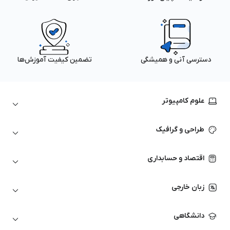
دسترسی آنی و همیشگی
تضمین کیفیت آموزش‌ها
علوم کامپیوتر
داده‌کاوی و یادگیری ماشین
طراحی و گرافیک
لینوکس
پایتون (Python)
نرم‌افزارهای Adobe
اقتصاد و حسابداری
هوش مصنوعی
گرافیک کامپیوتری
اتوکد
ارزهای دیجیتال
شبکه‌های کامپیوتری
زبان خارجی
کورل دراو
بورس و تحلیل تکنیکال
حسابداری
زبان انگلیسی
انیمیشن‌سازی
دانشگاهی
تحلیل تکنیکال
آمادگی آزمون زبان خارجی