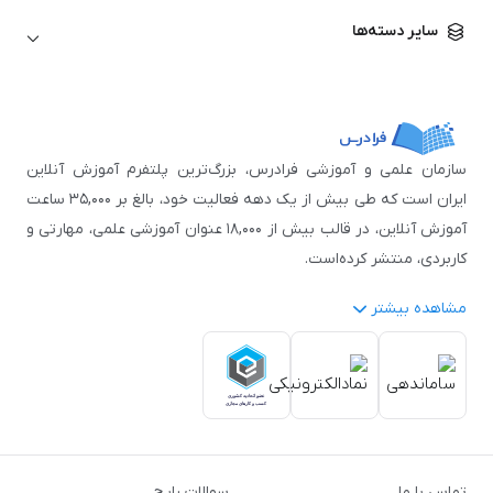
زبان آلمانی
مهندسی معماری
علوم اقتصادی و مالی
سایر دسته‌ها
زبان فرانسه
مهندسی عمران
زبان چینی
مهندسی مکانیک
آموزش‌های عمومی
ICDL
مهندسی و علوم کامپیوتر
اکسل
مهندسی برق
مهارت‌های مطالعه
سازمان علمی و آموزشی فرادرس، بزرگ‌ترین پلتفرم آموزش آنلاین
نوجوانان
ایران است که طی بیش از یک دهه فعالیت خود، بالغ بر ۳۵,۰۰۰ ساعت
آموزش آنلاین، در قالب بیش از ۱۸,۰۰۰ عنوان آموزشی علمی، مهارتی و
کاربردی، منتشر کرده‌است.
مشاهده بیشتر
فرادرس با پایبندی به شعار «دانش در دسترس همه، همیشه و همه
جا» و همکاری با بیش از ۳,۲۰۰ مدرس برجسته در
زمینه‌های علمی
گوناگون
از جمله:
آمار و داده‌کاوی
،
هوش مصنوعی
،
برنامه‌نویسی
،
طراحی و گرافیک کامپیوتری
،
آموزش‌های دانشگاهی و تخصصی
،
آموزش نرم‌افزارهای گوناگون
،
دروس رسمی دبیرستان و پیش
تماس با ما
سوالات رایج