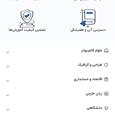
دسترسی آنی و همیشگی
تضمین کیفیت آموزش‌ها
علوم کامپیوتر
داده‌کاوی و یادگیری ماشین
طراحی و گرافیک
لینوکس
پایتون (Python)
نرم‌افزارهای Adobe
اقتصاد و حسابداری
هوش مصنوعی
گرافیک کامپیوتری
اتوکد
ارزهای دیجیتال
شبکه‌های کامپیوتری
زبان خارجی
کورل دراو
بورس و تحلیل تکنیکال
حسابداری
زبان انگلیسی
انیمیشن‌سازی
دانشگاهی
تحلیل تکنیکال
آمادگی آزمون زبان خارجی