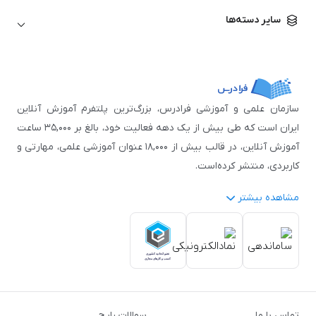
زبان آلمانی
مهندسی معماری
علوم اقتصادی و مالی
سایر دسته‌ها
زبان فرانسه
مهندسی عمران
زبان چینی
مهندسی مکانیک
آموزش‌های عمومی
ICDL
مهندسی و علوم کامپیوتر
اکسل
مهندسی برق
مهارت‌های مطالعه
سازمان علمی و آموزشی فرادرس، بزرگ‌ترین پلتفرم آموزش آنلاین
نوجوانان
ایران است که طی بیش از یک دهه فعالیت خود، بالغ بر ۳۵,۰۰۰ ساعت
آموزش آنلاین، در قالب بیش از ۱۸,۰۰۰ عنوان آموزشی علمی، مهارتی و
کاربردی، منتشر کرده‌است.
مشاهده بیشتر
فرادرس با پایبندی به شعار «دانش در دسترس همه، همیشه و همه
جا» و همکاری با بیش از ۳,۲۰۰ مدرس برجسته در
زمینه‌های علمی
گوناگون
از جمله:
آمار و داده‌کاوی
،
هوش مصنوعی
،
برنامه‌نویسی
،
طراحی و گرافیک کامپیوتری
،
آموزش‌های دانشگاهی و تخصصی
،
آموزش نرم‌افزارهای گوناگون
،
دروس رسمی دبیرستان و پیش
تماس با ما
سوالات رایج