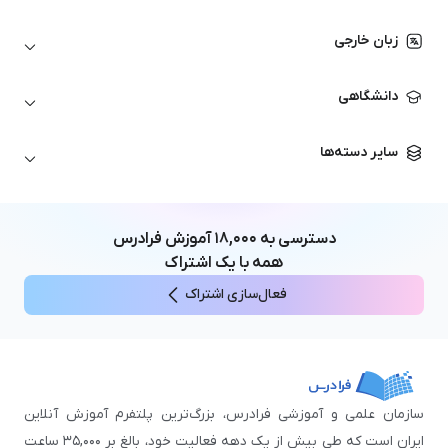
اتوکد
ارزهای دیجیتال
شبکه‌های کامپیوتری
زبان خارجی
کورل دراو
بورس و تحلیل تکنیکال
حسابداری
زبان انگلیسی
انیمیشن‌سازی
دانشگاهی
تحلیل تکنیکال
آمادگی آزمون زبان خارجی
زبان آلمانی
مهندسی معماری
علوم اقتصادی و مالی
سایر دسته‌ها
زبان فرانسه
مهندسی عمران
زبان چینی
مهندسی مکانیک
آموزش‌های عمومی
ICDL
مهندسی و علوم کامپیوتر
دسترسی به
۱۸,۰۰۰
آموزش فرادرس
اکسل
مهندسی برق
همه با یک اشتراک
مهارت‌های مطالعه
فعال‌سازی اشتراک
نوجوانان
سازمان علمی و آموزشی فرادرس، بزرگ‌ترین پلتفرم آموزش آنلاین
ایران است که طی بیش از یک دهه فعالیت خود، بالغ بر ۳۵,۰۰۰ ساعت