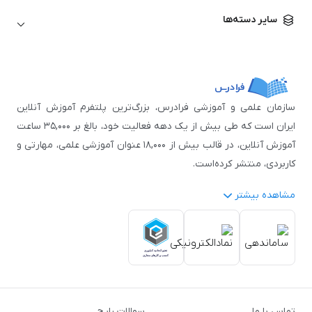
زبان آلمانی
مهندسی معماری
علوم اقتصادی و مالی
سایر دسته‌ها
زبان فرانسه
مهندسی عمران
زبان چینی
مهندسی مکانیک
آموزش‌های عمومی
ICDL
مهندسی و علوم کامپیوتر
اکسل
مهندسی برق
مهارت‌های مطالعه
سازمان علمی و آموزشی فرادرس، بزرگ‌ترین پلتفرم آموزش آنلاین
نوجوانان
ایران است که طی بیش از یک دهه فعالیت خود، بالغ بر ۳۵,۰۰۰ ساعت
آموزش آنلاین، در قالب بیش از ۱۸,۰۰۰ عنوان آموزشی علمی، مهارتی و
کاربردی، منتشر کرده‌است.
مشاهده بیشتر
فرادرس با پایبندی به شعار «دانش در دسترس همه، همیشه و همه
جا» و همکاری با بیش از ۳,۲۰۰ مدرس برجسته در
زمینه‌های علمی
گوناگون
از جمله:
آمار و داده‌کاوی
،
هوش مصنوعی
،
برنامه‌نویسی
،
طراحی و گرافیک کامپیوتری
،
آموزش‌های دانشگاهی و تخصصی
،
آموزش نرم‌افزارهای گوناگون
،
دروس رسمی دبیرستان و پیش
تماس با ما
سوالات رایج