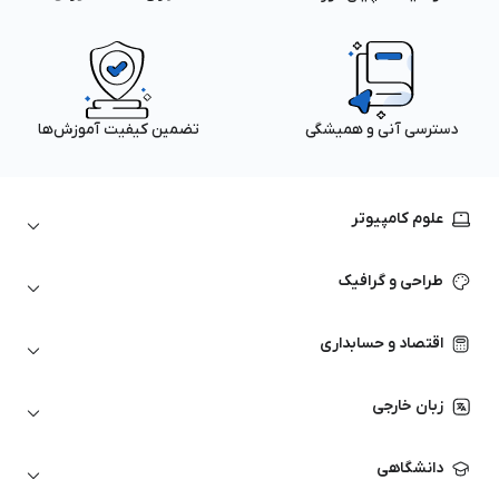
دسترسی آنی و همیشگی
تضمین کیفیت آموزش‌ها
علوم کامپیوتر
داده‌کاوی و یادگیری ماشین
طراحی و گرافیک
لینوکس
پایتون (Python)
نرم‌افزارهای Adobe
اقتصاد و حسابداری
هوش مصنوعی
گرافیک کامپیوتری
اتوکد
ارزهای دیجیتال
شبکه‌های کامپیوتری
زبان خارجی
کورل دراو
بورس و تحلیل تکنیکال
حسابداری
زبان انگلیسی
انیمیشن‌سازی
دانشگاهی
تحلیل تکنیکال
آمادگی آزمون زبان خارجی