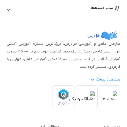
زبان آلمانی
مهندسی معماری
علوم اقتصادی و مالی
سایر دسته‌ها
زبان فرانسه
مهندسی عمران
زبان چینی
مهندسی مکانیک
آموزش‌های عمومی
ICDL
مهندسی و علوم کامپیوتر
اکسل
مهندسی برق
مهارت‌های مطالعه
سازمان علمی و آموزشی فرادرس، بزرگ‌ترین پلتفرم آموزش آنلاین
نوجوانان
ایران است که طی بیش از یک دهه فعالیت خود، بالغ بر ۳۵,۰۰۰ ساعت
آموزش آنلاین، در قالب بیش از ۱۸,۰۰۰ عنوان آموزشی علمی، مهارتی و
کاربردی، منتشر کرده‌است.
مشاهده بیشتر
فرادرس با پایبندی به شعار «دانش در دسترس همه، همیشه و همه
جا» و همکاری با بیش از ۳,۲۰۰ مدرس برجسته در
زمینه‌های علمی
گوناگون
از جمله:
آمار و داده‌کاوی
،
هوش مصنوعی
،
برنامه‌نویسی
،
طراحی و گرافیک کامپیوتری
،
آموزش‌های دانشگاهی و تخصصی
،
آموزش نرم‌افزارهای گوناگون
،
دروس رسمی دبیرستان و پیش
تماس با ما
سوالات رایج