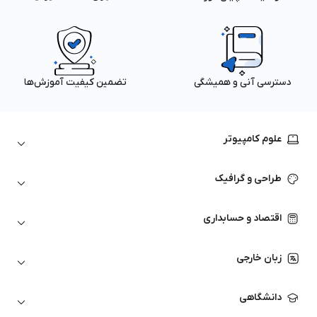
دسترسی آنی و همیشگی
تضمین کیفیت آموزش‌ها
علوم کامپیوتر
داده‌کاوی و یادگیری ماشین
طراحی و گرافیک
لینوکس
پایتون (Python)
نرم‌افزارهای Adobe
اقتصاد و حسابداری
هوش مصنوعی
گرافیک کامپیوتری
اتوکد
ارزهای دیجیتال
شبکه‌های کامپیوتری
زبان خارجی
کورل دراو
بورس و تحلیل تکنیکال
حسابداری
زبان انگلیسی
انیمیشن‌سازی
دانشگاهی
تحلیل تکنیکال
آمادگی آزمون زبان خارجی