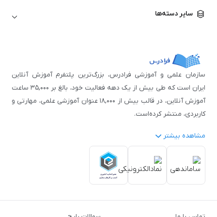
زبان آلمانی
مهندسی معماری
علوم اقتصادی و مالی
سایر دسته‌ها
زبان فرانسه
مهندسی عمران
زبان چینی
مهندسی مکانیک
آموزش‌های عمومی
ICDL
مهندسی و علوم کامپیوتر
اکسل
مهندسی برق
مهارت‌های مطالعه
سازمان علمی و آموزشی فرادرس، بزرگ‌ترین پلتفرم آموزش آنلاین
نوجوانان
ایران است که طی بیش از یک دهه فعالیت خود، بالغ بر ۳۵,۰۰۰ ساعت
آموزش آنلاین، در قالب بیش از ۱۸,۰۰۰ عنوان آموزشی علمی، مهارتی و
کاربردی، منتشر کرده‌است.
مشاهده بیشتر
فرادرس با پایبندی به شعار «دانش در دسترس همه، همیشه و همه
جا» و همکاری با بیش از ۳,۲۰۰ مدرس برجسته در
زمینه‌های علمی
گوناگون
از جمله:
آمار و داده‌کاوی
،
هوش مصنوعی
،
برنامه‌نویسی
،
طراحی و گرافیک کامپیوتری
،
آموزش‌های دانشگاهی و تخصصی
،
آموزش نرم‌افزارهای گوناگون
،
دروس رسمی دبیرستان و پیش
تماس با ما
سوالات رایج