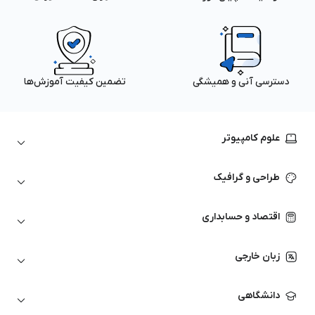
دسترسی آنی و همیشگی
تضمین کیفیت آموزش‌ها
علوم کامپیوتر
داده‌کاوی و یادگیری ماشین
طراحی و گرافیک
لینوکس
پایتون (Python)
نرم‌افزارهای Adobe
اقتصاد و حسابداری
هوش مصنوعی
گرافیک کامپیوتری
اتوکد
ارزهای دیجیتال
شبکه‌های کامپیوتری
زبان خارجی
کورل دراو
بورس و تحلیل تکنیکال
حسابداری
زبان انگلیسی
انیمیشن‌سازی
دانشگاهی
تحلیل تکنیکال
آمادگی آزمون زبان خارجی