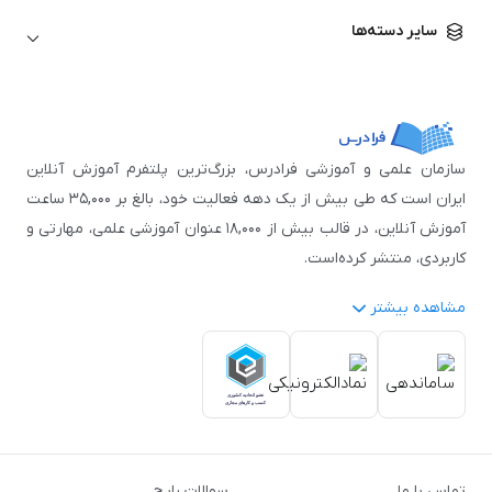
زبان آلمانی
مهندسی معماری
علوم اقتصادی و مالی
سایر دسته‌ها
زبان فرانسه
مهندسی عمران
زبان چینی
مهندسی مکانیک
آموزش‌های عمومی
ICDL
مهندسی و علوم کامپیوتر
اکسل
مهندسی برق
مهارت‌های مطالعه
سازمان علمی و آموزشی فرادرس، بزرگ‌ترین پلتفرم آموزش آنلاین
نوجوانان
ایران است که طی بیش از یک دهه فعالیت خود، بالغ بر ۳۵,۰۰۰ ساعت
آموزش آنلاین، در قالب بیش از ۱۸,۰۰۰ عنوان آموزشی علمی، مهارتی و
کاربردی، منتشر کرده‌است.
مشاهده بیشتر
فرادرس با پایبندی به شعار «دانش در دسترس همه، همیشه و همه
جا» و همکاری با بیش از ۳,۲۰۰ مدرس برجسته در
زمینه‌های علمی
گوناگون
از جمله:
آمار و داده‌کاوی
،
هوش مصنوعی
،
برنامه‌نویسی
،
طراحی و گرافیک کامپیوتری
،
آموزش‌های دانشگاهی و تخصصی
،
آموزش نرم‌افزارهای گوناگون
،
دروس رسمی دبیرستان و پیش
تماس با ما
سوالات رایج