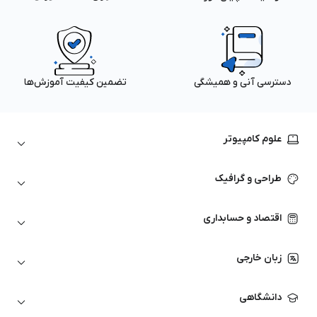
دسترسی آنی و همیشگی
تضمین کیفیت آموزش‌ها
علوم کامپیوتر
داده‌کاوی و یادگیری ماشین
طراحی و گرافیک
لینوکس
پایتون (Python)
نرم‌افزارهای Adobe
اقتصاد و حسابداری
هوش مصنوعی
گرافیک کامپیوتری
اتوکد
ارزهای دیجیتال
شبکه‌های کامپیوتری
زبان خارجی
کورل دراو
بورس و تحلیل تکنیکال
حسابداری
زبان انگلیسی
انیمیشن‌سازی
دانشگاهی
تحلیل تکنیکال
آمادگی آزمون زبان خارجی